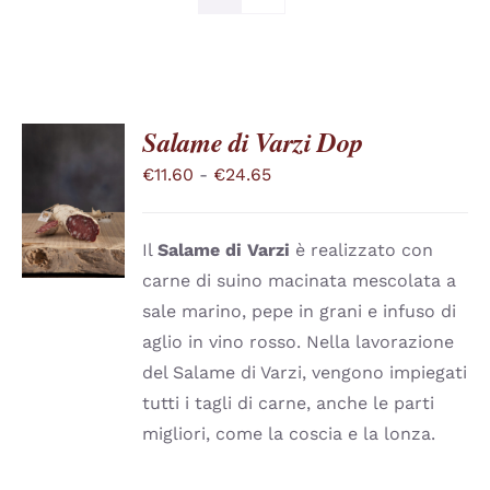
Salame di Varzi Dop
Fascia
€
11.60
-
€
24.65
SCEGLI
QUESTO
di
/
PRODOTTO
DETTAGLI
prezzo:
HA
Il
Salame di Varzi
è realizzato con
PIÙ
da
carne di suino macinata mescolata a
VARIANTI.
€11.60
LE
sale marino, pepe in grani e infuso di
a
OPZIONI
aglio in vino rosso. Nella lavorazione
POSSONO
€24.65
ESSERE
del Salame di Varzi, vengono impiegati
SCELTE
tutti i tagli di carne, anche le parti
NELLA
PAGINA
migliori, come la coscia e la lonza.
DEL
PRODOTTO