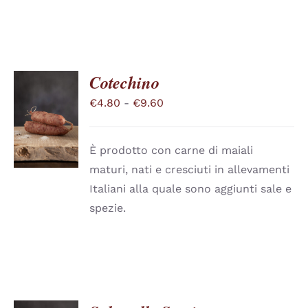
Cotechino
Fascia
€
4.80
-
€
9.60
SCEGLI
QUESTO
di
/
PRODOTTO
DETTAGLI
prezzo:
HA
È prodotto con carne di maiali
PIÙ
da
maturi, nati e cresciuti in allevamenti
VARIANTI.
€4.80
LE
Italiani alla quale sono aggiunti sale e
a
OPZIONI
spezie.
POSSONO
€9.60
ESSERE
SCELTE
NELLA
PAGINA
DEL
PRODOTTO