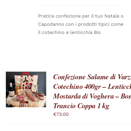
PIÙ
di
VARIANTI.
prezzo:
LE
Pratica confezione per il tuo Natale o
OPZIONI
da
POSSONO
Capodanno con i prodotti tipici come
€9.00
ESSERE
il cotechino e lenticchia Bio
SCELTE
a
NELLA
€13.80
PAGINA
DEL
PRODOTTO
Confezione Salame di Varzi
Cotechino 400gr – Lenticc
QUESTO
SCEGLI
/
PRODOTTO
Mostarda di Voghera – Bon
DETTAGLI
HA
Trancio Coppa 1 kg
PIÙ
VARIANTI.
€
73.00
LE
OPZIONI
POSSONO