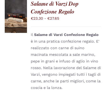
PRODOTTO
Salame di Varzi Dop
Confezione Regalo
SCEGLI
QUESTO
/
Fascia
€
23.30
-
€
27.65
PRODOTTO
DETTAGLI
di
HA
PIÙ
prezzo:
VARIANTI.
Il
Salame di Varzi
Confezione Regalo
da
LE
è in una pratica confezione regalo. E'
OPZIONI
€23.30
realizzato con carne di suino
POSSONO
a
ESSERE
macinata mescolata a sale marino,
SCELTE
€27.65
pepe in grani e infuso di aglio in vino
NELLA
PAGINA
rosso. Nella lavorazione del Salame di
DEL
Varzi, vengono impiegati tutti i tagli di
PRODOTTO
carne, anche le parti migliori, come la
coscia e la lonza.