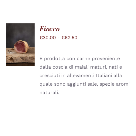
Fiocco
Fascia
€
30.00
-
€
62.50
SCEGLI
QUESTO
di
/
PRODOTTO
DETTAGLI
prezzo:
HA
È prodotta con carne proveniente
PIÙ
da
dalla coscia di maiali maturi, nati e
VARIANTI.
€30.00
LE
cresciuti in allevamenti Italiani alla
a
OPZIONI
quale sono aggiunti sale, spezie aromi
POSSONO
€62.50
ESSERE
naturali.
SCELTE
NELLA
PAGINA
DEL
PRODOTTO