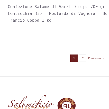
ESSERE
SCELTE
Confezione Salame di Varzi D.o.p. 700 gr- 
NELLA
Lenticchia Bio - Mostarda di Voghera - Bon
PAGINA
DEL
Trancio Coppa 1 kg
PRODOTTO
1
2
Prossimo