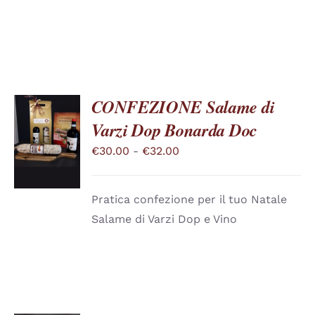
ESSERE
SCELTE
NELLA
PAGINA
DEL
PRODOTTO
CONFEZIONE Salame di
Varzi Dop Bonarda Doc
SCEGLI
QUESTO
/
Fascia
€
30.00
-
€
32.00
PRODOTTO
DETTAGLI
di
HA
PIÙ
prezzo:
VARIANTI.
Pratica confezione per il tuo Natale
da
LE
Salame di Varzi Dop e Vino
OPZIONI
€30.00
POSSONO
a
ESSERE
SCELTE
€32.00
NELLA
PAGINA
DEL