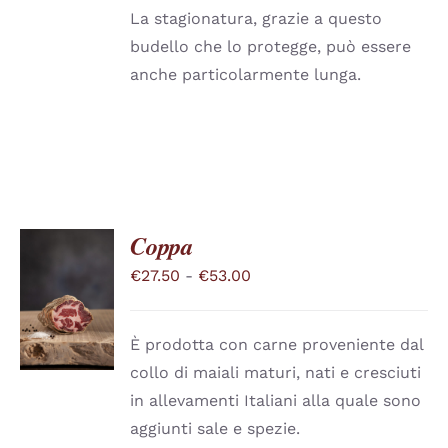
La stagionatura, grazie a questo
budello che lo protegge, può essere
anche particolarmente lunga.
Coppa
Fascia
€
27.50
-
€
53.00
SCEGLI
QUESTO
di
/
PRODOTTO
DETTAGLI
prezzo:
HA
È prodotta con carne proveniente dal
PIÙ
da
collo di maiali maturi, nati e cresciuti
VARIANTI.
€27.50
LE
in allevamenti Italiani alla quale sono
a
OPZIONI
aggiunti sale e spezie.
POSSONO
€53.00