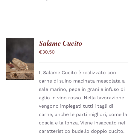
Salame Cucito
€
30.50
SCEGLI
QUESTO
/
PRODOTTO
DETTAGLI
HA
Il Salame Cucito è realizzato con
PIÙ
carne di suino macinata mescolata a
VARIANTI.
LE
sale marino, pepe in grani e infuso di
OPZIONI
aglio in vino rosso. Nella lavorazione
POSSONO
ESSERE
vengono impiegati tutti i tagli di
SCELTE
carne, anche le parti migliori, come la
NELLA
PAGINA
coscia e la lonza. Viene insaccato nel
DEL
caratteristico budello doppio cucito.
PRODOTTO