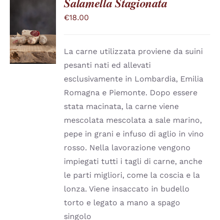
Salamella Stagionata
€
18.00
SCEGLI
QUESTO
/
PRODOTTO
DETTAGLI
HA
La carne utilizzata proviene da suini
PIÙ
pesanti nati ed allevati
VARIANTI.
LE
esclusivamente in Lombardia, Emilia
OPZIONI
Romagna e Piemonte. Dopo essere
POSSONO
ESSERE
stata macinata, la carne viene
SCELTE
mescolata mescolata a sale marino,
NELLA
PAGINA
pepe in grani e infuso di aglio in vino
DEL
rosso. Nella lavorazione vengono
PRODOTTO
impiegati tutti i tagli di carne, anche
le parti migliori, come la coscia e la
lonza. Viene insaccato in budello
torto e legato a mano a spago
singolo