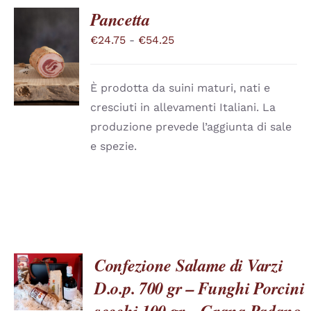
Pancetta
Fascia
€
24.75
-
€
54.25
SCEGLI
QUESTO
di
/
PRODOTTO
DETTAGLI
prezzo:
HA
È prodotta da suini maturi, nati e
PIÙ
da
cresciuti in allevamenti Italiani. La
VARIANTI.
€24.75
LE
produzione prevede l’aggiunta di sale
a
OPZIONI
e spezie.
POSSONO
€54.25
ESSERE
SCELTE
NELLA
PAGINA
DEL
PRODOTTO
Confezione Salame di Varzi
SCEGLI
D.o.p. 700 gr – Funghi Porcini
QUESTO
/
PRODOTTO
DETTAGLI
secchi 100 gr – Grana Padano
HA