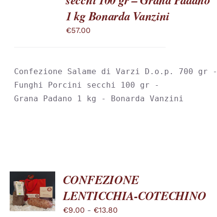
PIÙ
1 kg Bonarda Vanzini
VARIANTI.
LE
€
57.00
OPZIONI
POSSONO
ESSERE
SCELTE
Confezione Salame di Varzi D.o.p. 700 gr -
NELLA
PAGINA
Funghi Porcini secchi 100 gr -

DEL
Grana Padano 1 kg - Bonarda Vanzini
PRODOTTO
CONFEZIONE
SCEGLI
LENTICCHIA-COTECHINO
QUESTO
/
PRODOTTO
DETTAGLI
Fascia
€
9.00
-
€
13.80
HA