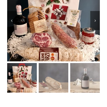
di
Voghera
-
Bonarda
-
Biscotti
-
Trancio
Coppa
1
kg
quantità