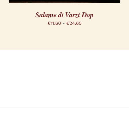
Salame di Varzi Dop
Fascia
€
11.60
-
€
24.65
di
prezzo:
da
€11.60
a
€24.65