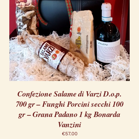
QUESTO
SCEGLI
/
PRODOTTO
DETTAGLI
HA
PIÙ
VARIANTI.
LE
OPZIONI
POSSONO
ESSERE
SCELTE
NELLA
Confezione Salame di Varzi D.o.p.
PAGINA
DEL
700 gr – Funghi Porcini secchi 100
PRODOTTO
gr – Grana Padano 1 kg Bonarda
Vanzini
€
57.00