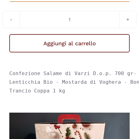
Confezione
Salame
di
Aggiungi al carrello
Varzi
D.o.p.
700
Confezione Salame di Varzi D.o.p. 700 gr- 
gr-
Lenticchia Bio - Mostarda di Voghera - Bon
Cotechino
Trancio Coppa 1 kg
400gr
-
Lenticchia
Bio
-
Mostarda