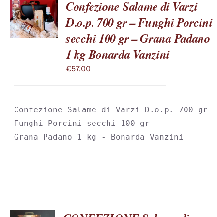
Confezione Salame di Varzi
SCEGLI
D.o.p. 700 gr – Funghi Porcini
QUESTO
/
PRODOTTO
DETTAGLI
secchi 100 gr – Grana Padano
HA
PIÙ
1 kg Bonarda Vanzini
VARIANTI.
LE
€
57.00
OPZIONI
POSSONO
ESSERE
SCELTE
Confezione Salame di Varzi D.o.p. 700 gr -
NELLA
PAGINA
Funghi Porcini secchi 100 gr -

DEL
Grana Padano 1 kg - Bonarda Vanzini
PRODOTTO