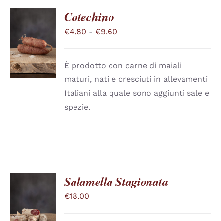
Cotechino
Fascia
€
4.80
-
€
9.60
SCEGLI
QUESTO
di
/
PRODOTTO
DETTAGLI
prezzo:
HA
È prodotto con carne di maiali
PIÙ
da
maturi, nati e cresciuti in allevamenti
VARIANTI.
€4.80
LE
Italiani alla quale sono aggiunti sale e
a
OPZIONI
spezie.
POSSONO
€9.60
ESSERE
SCELTE
NELLA
PAGINA
DEL
PRODOTTO
Salamella Stagionata
€
18.00
SCEGLI
QUESTO
/
PRODOTTO
DETTAGLI