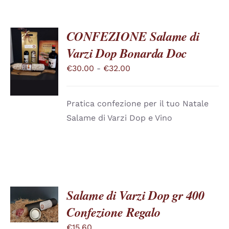
CONFEZIONE Salame di
Varzi Dop Bonarda Doc
SCEGLI
QUESTO
/
Fascia
€
30.00
-
€
32.00
PRODOTTO
DETTAGLI
di
HA
PIÙ
prezzo:
VARIANTI.
Pratica confezione per il tuo Natale
da
LE
Salame di Varzi Dop e Vino
OPZIONI
€30.00
POSSONO
a
ESSERE
SCELTE
€32.00
NELLA
PAGINA
DEL
PRODOTTO
Salame di Varzi Dop gr 400
SCEGLI
QUESTO
/
Confezione Regalo
PRODOTTO
DETTAGLI
HA
€
15.60