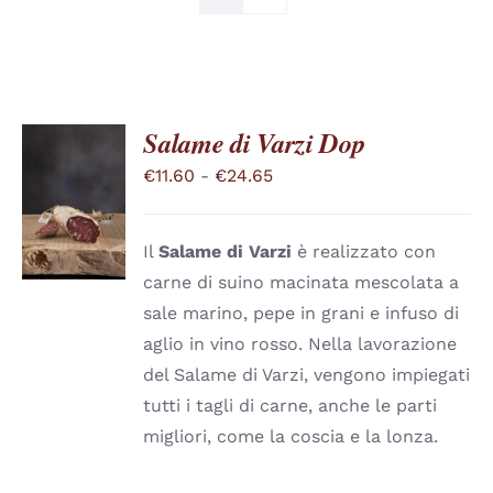
Salame di Varzi Dop
Fascia
€
11.60
-
€
24.65
SCEGLI
QUESTO
di
/
PRODOTTO
DETTAGLI
prezzo:
HA
Il
Salame di Varzi
è realizzato con
PIÙ
da
carne di suino macinata mescolata a
VARIANTI.
€11.60
LE
sale marino, pepe in grani e infuso di
a
OPZIONI
aglio in vino rosso. Nella lavorazione
POSSONO
€24.65
ESSERE
del Salame di Varzi, vengono impiegati
SCELTE
tutti i tagli di carne, anche le parti
NELLA
PAGINA
migliori, come la coscia e la lonza.
DEL
PRODOTTO