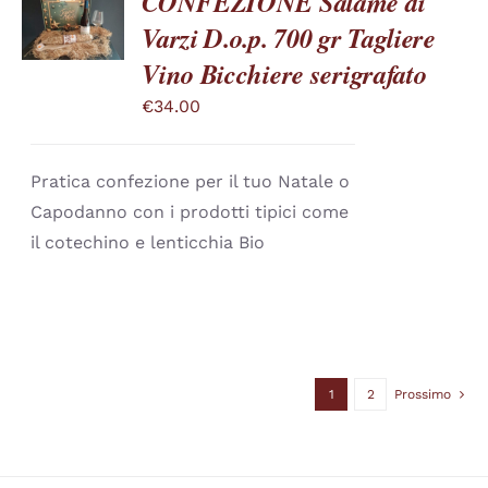
CONFEZIONE Salame di
SCEGLI
QUESTO
/
Varzi D.o.p. 700 gr Tagliere
PRODOTTO
DETTAGLI
Vino Bicchiere serigrafato
HA
PIÙ
€
34.00
VARIANTI.
LE
OPZIONI
POSSONO
Pratica confezione per il tuo Natale o
ESSERE
SCELTE
Capodanno con i prodotti tipici come
NELLA
il cotechino e lenticchia Bio
PAGINA
DEL
PRODOTTO
1
2
Prossimo