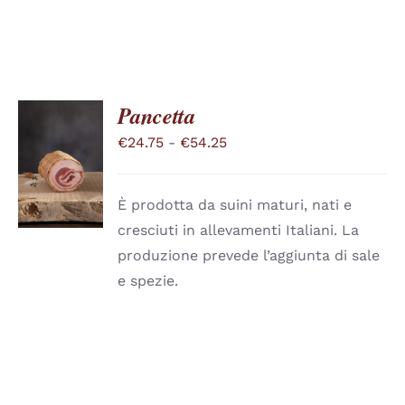
SCELTE
NELLA
PAGINA
DEL
PRODOTTO
Pancetta
Fascia
€
24.75
-
€
54.25
SCEGLI
QUESTO
di
/
PRODOTTO
DETTAGLI
prezzo:
HA
È prodotta da suini maturi, nati e
PIÙ
da
cresciuti in allevamenti Italiani. La
VARIANTI.
€24.75
LE
produzione prevede l’aggiunta di sale
a
OPZIONI
e spezie.
POSSONO
€54.25
ESSERE
SCELTE
NELLA
PAGINA
DEL
PRODOTTO