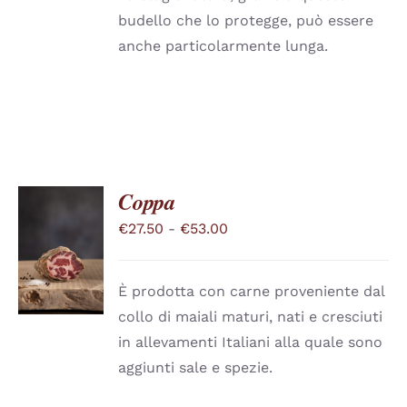
budello che lo protegge, può essere
anche particolarmente lunga.
Coppa
Fascia
€
27.50
-
€
53.00
SCEGLI
QUESTO
di
/
PRODOTTO
DETTAGLI
prezzo:
HA
È prodotta con carne proveniente dal
PIÙ
da
collo di maiali maturi, nati e cresciuti
VARIANTI.
€27.50
LE
in allevamenti Italiani alla quale sono
a
OPZIONI
aggiunti sale e spezie.
POSSONO
€53.00
ESSERE