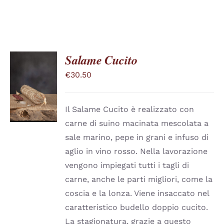
Salame Cucito
€
30.50
SCEGLI
QUESTO
/
PRODOTTO
DETTAGLI
HA
Il Salame Cucito è realizzato con
PIÙ
carne di suino macinata mescolata a
VARIANTI.
LE
sale marino, pepe in grani e infuso di
OPZIONI
aglio in vino rosso. Nella lavorazione
POSSONO
ESSERE
vengono impiegati tutti i tagli di
SCELTE
carne, anche le parti migliori, come la
NELLA
PAGINA
coscia e la lonza. Viene insaccato nel
DEL
caratteristico budello doppio cucito.
PRODOTTO
La stagionatura, grazie a questo