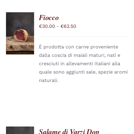
Fiocco
Fascia
€
30.00
-
€
62.50
SCEGLI
QUESTO
di
/
PRODOTTO
DETTAGLI
prezzo:
HA
È prodotta con carne proveniente
PIÙ
da
dalla coscia di maiali maturi, nati e
VARIANTI.
€30.00
LE
cresciuti in allevamenti Italiani alla
a
OPZIONI
quale sono aggiunti sale, spezie aromi
POSSONO
€62.50
ESSERE
naturali.
SCELTE
NELLA
PAGINA
DEL
PRODOTTO
Salame di Varzi Dop