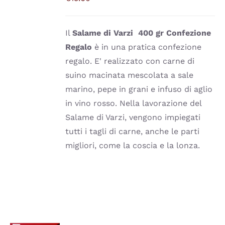
PIÙ
VARIANTI.
LE
Il
Salame di Varzi
400 gr
Confezione
OPZIONI
POSSONO
Regalo
è in una pratica confezione
ESSERE
regalo. E' realizzato con carne di
SCELTE
NELLA
suino macinata mescolata a sale
PAGINA
marino, pepe in grani e infuso di aglio
DEL
PRODOTTO
in vino rosso. Nella lavorazione del
Salame di Varzi, vengono impiegati
tutti i tagli di carne, anche le parti
migliori, come la coscia e la lonza.