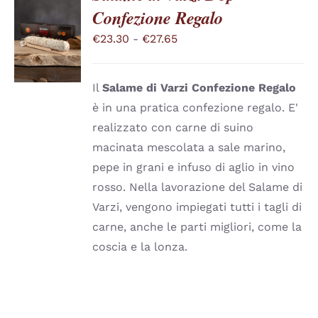
Confezione Regalo
SCEGLI
QUESTO
/
Fascia
€
23.30
-
€
27.65
PRODOTTO
DETTAGLI
di
HA
PIÙ
prezzo:
VARIANTI.
Il
Salame di Varzi
Confezione Regalo
da
LE
è in una pratica confezione regalo. E'
OPZIONI
€23.30
realizzato con carne di suino
POSSONO
a
ESSERE
macinata mescolata a sale marino,
SCELTE
€27.65
pepe in grani e infuso di aglio in vino
NELLA
PAGINA
rosso. Nella lavorazione del Salame di
DEL
Varzi, vengono impiegati tutti i tagli di
PRODOTTO
carne, anche le parti migliori, come la
coscia e la lonza.