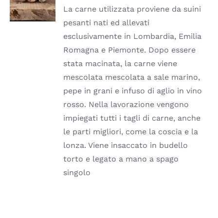
HA
La carne utilizzata proviene da suini
PIÙ
pesanti nati ed allevati
VARIANTI.
LE
esclusivamente in Lombardia, Emilia
OPZIONI
Romagna e Piemonte. Dopo essere
POSSONO
ESSERE
stata macinata, la carne viene
SCELTE
mescolata mescolata a sale marino,
NELLA
PAGINA
pepe in grani e infuso di aglio in vino
DEL
rosso. Nella lavorazione vengono
PRODOTTO
impiegati tutti i tagli di carne, anche
le parti migliori, come la coscia e la
lonza. Viene insaccato in budello
torto e legato a mano a spago
singolo