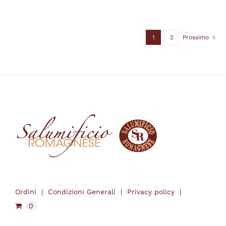
prezzo:
da
€11.60
1
2
Prossimo
a
€24.65
Ordini
Condizioni Generali
Privacy policy
0