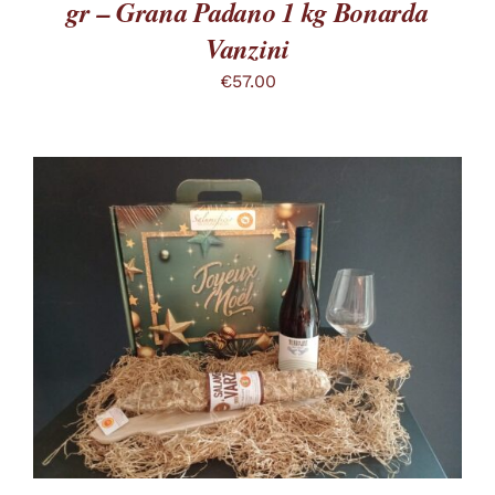
gr – Grana Padano 1 kg Bonarda
Vanzini
€
57.00
QUESTO
SCEGLI
/
PRODOTTO
DETTAGLI
HA
PIÙ
VARIANTI.
LE
OPZIONI
POSSONO
ESSERE