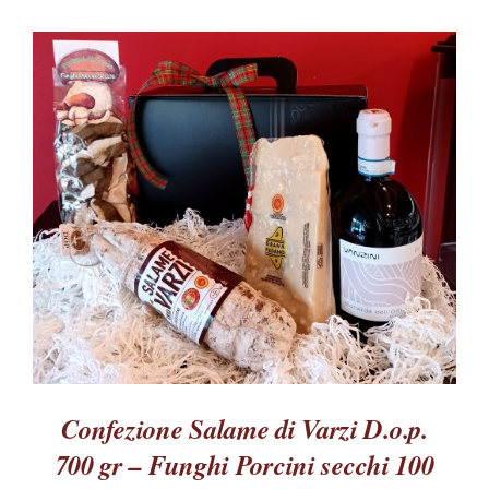
QUESTO
SCEGLI
/
PRODOTTO
DETTAGLI
HA
PIÙ
VARIANTI.
LE
OPZIONI
POSSONO
ESSERE
SCELTE
NELLA
Confezione Salame di Varzi D.o.p.
PAGINA
DEL
700 gr – Funghi Porcini secchi 100
PRODOTTO