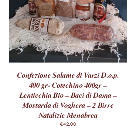
VARIANTI.
LE
OPZIONI
POSSONO
ESSERE
SCELTE
NELLA
PAGINA
DEL
PRODOTTO
Confezione Salame di Varzi D.o.p.
400 gr- Cotechino 400gr –
Lenticchia Bio – Baci di Dama –
Mostarda di Voghera – 2 Birre
Natalizie Menabrea
€
42.00