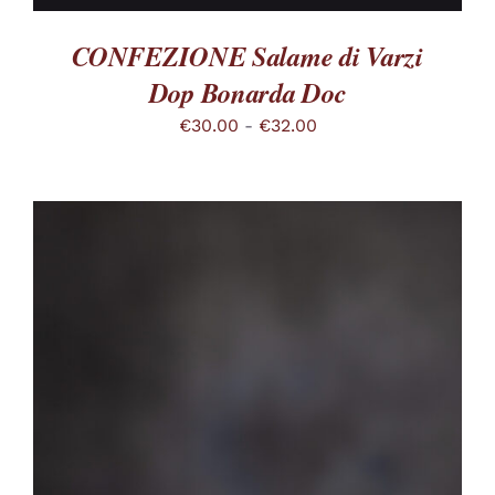
CONFEZIONE Salame di Varzi
Dop Bonarda Doc
Fascia
€
30.00
-
€
32.00
di
prezzo:
da
€30.00
a
€32.00