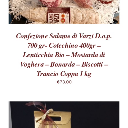
OPZIONI
POSSONO
ESSERE
SCELTE
NELLA
PAGINA
Confezione Salame di Varzi D.o.p.
DEL
700 gr- Cotechino 400gr –
PRODOTTO
Lenticchia Bio – Mostarda di
Voghera – Bonarda – Biscotti –
Trancio Coppa 1 kg
€
73.00