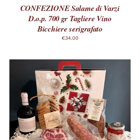
SCELTE
CONFEZIONE Salame di Varzi
NELLA
PAGINA
D.o.p. 700 gr Tagliere Vino
DEL
PRODOTTO
Bicchiere serigrafato
€
34.00
QUESTO
SCEGLI
/
PRODOTTO
DETTAGLI
HA
PIÙ
VARIANTI.
LE