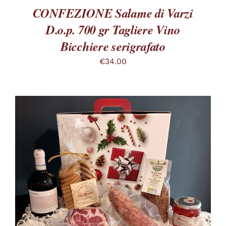
SCELTE
CONFEZIONE Salame di Varzi
NELLA
PAGINA
D.o.p. 700 gr Tagliere Vino
DEL
PRODOTTO
Bicchiere serigrafato
€
34.00
QUESTO
SCEGLI
/
PRODOTTO
DETTAGLI
HA
PIÙ
VARIANTI.
LE