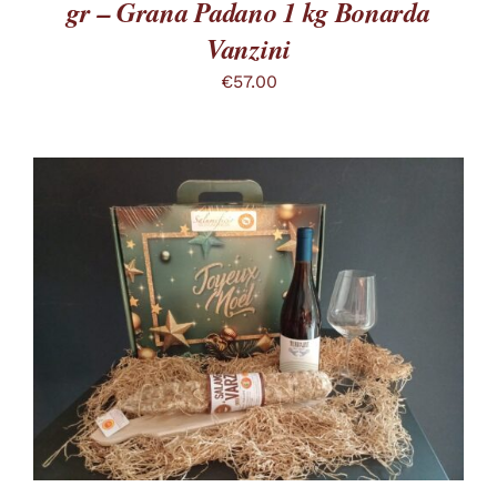
gr – Grana Padano 1 kg Bonarda
Vanzini
€
57.00
QUESTO
SCEGLI
/
PRODOTTO
DETTAGLI
HA
PIÙ
VARIANTI.
LE
OPZIONI
POSSONO
ESSERE