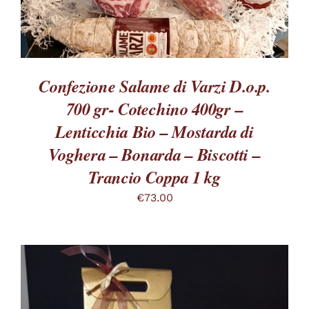
OPZIONI
POSSONO
ESSERE
SCELTE
NELLA
PAGINA
Confezione Salame di Varzi D.o.p.
DEL
700 gr- Cotechino 400gr –
PRODOTTO
Lenticchia Bio – Mostarda di
Voghera – Bonarda – Biscotti –
Trancio Coppa 1 kg
€
73.00