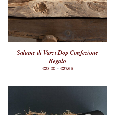
ESSERE
SCELTE
NELLA
PAGINA
DEL
PRODOTTO
Salame di Varzi Dop Confezione
Regalo
Fascia
€
23.30
-
€
27.65
di
prezzo:
da
€23.30
a
€27.65