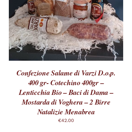
VARIANTI.
LE
OPZIONI
POSSONO
ESSERE
SCELTE
NELLA
PAGINA
DEL
PRODOTTO
Confezione Salame di Varzi D.o.p.
400 gr- Cotechino 400gr –
Lenticchia Bio – Baci di Dama –
Mostarda di Voghera – 2 Birre
Natalizie Menabrea
€
42.00