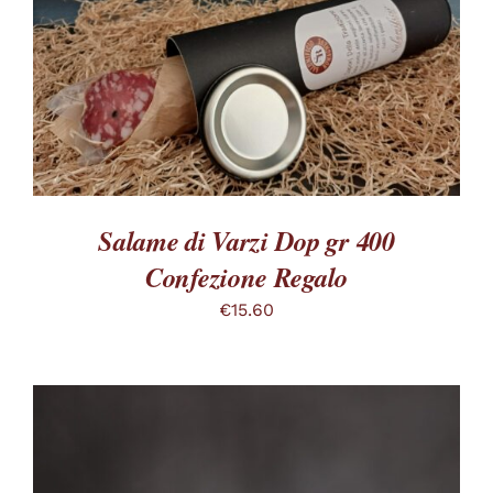
QUESTO
SCEGLI
/
PRODOTTO
DETTAGLI
HA
PIÙ
VARIANTI.
LE
OPZIONI
POSSONO
ESSERE
SCELTE
Salame di Varzi Dop gr 400
NELLA
PAGINA
Confezione Regalo
DEL
PRODOTTO
€
15.60