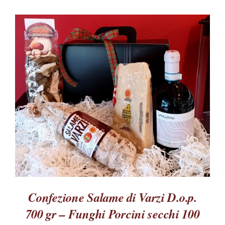
QUESTO
SCEGLI
/
PRODOTTO
DETTAGLI
HA
PIÙ
VARIANTI.
LE
OPZIONI
POSSONO
ESSERE
SCELTE
NELLA
Confezione Salame di Varzi D.o.p.
PAGINA
DEL
700 gr – Funghi Porcini secchi 100
PRODOTTO