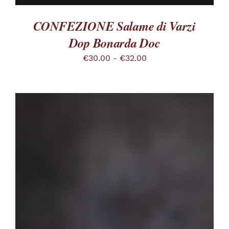
CONFEZIONE Salame di Varzi
Dop Bonarda Doc
Fascia
€
30.00
-
€
32.00
di
prezzo:
da
€30.00
a
€32.00