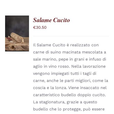
NELLA
PAGINA
DEL
PRODOTTO
Salame Cucito
€
30.50
SCEGLI
QUESTO
/
PRODOTTO
DETTAGLI
HA
Il Salame Cucito è realizzato con
PIÙ
carne di suino macinata mescolata a
VARIANTI.
LE
sale marino, pepe in grani e infuso di
OPZIONI
aglio in vino rosso. Nella lavorazione
POSSONO
ESSERE
vengono impiegati tutti i tagli di
SCELTE
carne, anche le parti migliori, come la
NELLA
PAGINA
coscia e la lonza. Viene insaccato nel
DEL
caratteristico budello doppio cucito.
PRODOTTO
La stagionatura, grazie a questo
budello che lo protegge, può essere