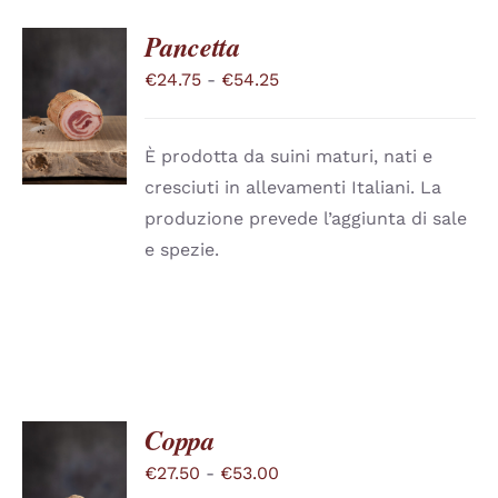
Pancetta
Fascia
€
24.75
-
€
54.25
SCEGLI
QUESTO
di
/
PRODOTTO
DETTAGLI
prezzo:
HA
È prodotta da suini maturi, nati e
PIÙ
da
cresciuti in allevamenti Italiani. La
VARIANTI.
€24.75
LE
produzione prevede l’aggiunta di sale
a
OPZIONI
e spezie.
POSSONO
€54.25
ESSERE
SCELTE
NELLA
PAGINA
DEL
PRODOTTO
Coppa
Fascia
€
27.50
-
€
53.00
SCEGLI