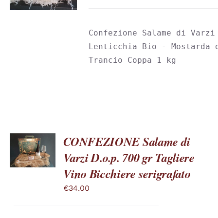
LE
OPZIONI
POSSONO
Confezione Salame di Varzi 
ESSERE
SCELTE
Lenticchia Bio - Mostarda d
NELLA
Trancio Coppa 1 kg
PAGINA
DEL
PRODOTTO
CONFEZIONE Salame di
SCEGLI
QUESTO
/
Varzi D.o.p. 700 gr Tagliere
PRODOTTO
DETTAGLI
Vino Bicchiere serigrafato
HA
PIÙ
€
34.00
VARIANTI.
LE
OPZIONI
POSSONO