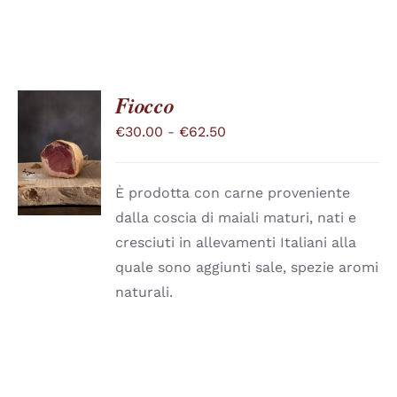
Fiocco
Fascia
€
30.00
-
€
62.50
SCEGLI
QUESTO
di
/
PRODOTTO
DETTAGLI
prezzo:
HA
È prodotta con carne proveniente
PIÙ
da
dalla coscia di maiali maturi, nati e
VARIANTI.
€30.00
LE
cresciuti in allevamenti Italiani alla
a
OPZIONI
quale sono aggiunti sale, spezie aromi
POSSONO
€62.50
ESSERE
naturali.
SCELTE
NELLA
PAGINA
DEL
PRODOTTO