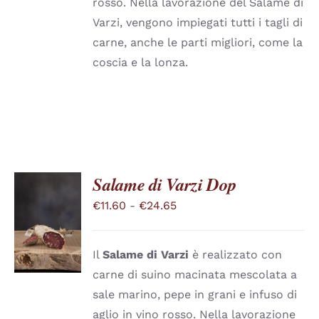
rosso. Nella lavorazione del Salame di
DEL
Varzi, vengono impiegati tutti i tagli di
PRODOTTO
carne, anche le parti migliori, come la
coscia e la lonza.
Salame di Varzi Dop
Fascia
€
11.60
-
€
24.65
SCEGLI
QUESTO
di
/
PRODOTTO
DETTAGLI
prezzo:
HA
Il
Salame di Varzi
è realizzato con
PIÙ
da
carne di suino macinata mescolata a
VARIANTI.
€11.60
LE
sale marino, pepe in grani e infuso di
a
OPZIONI
aglio in vino rosso. Nella lavorazione
POSSONO