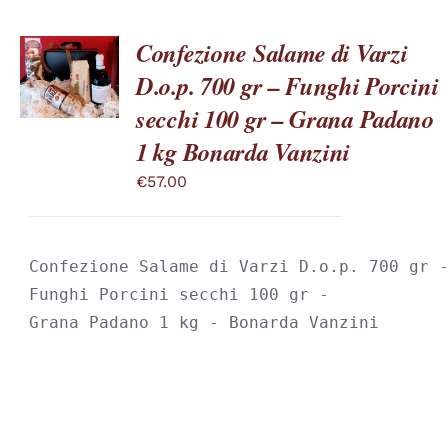
Confezione Salame di Varzi
SCEGLI
D.o.p. 700 gr – Funghi Porcini
QUESTO
/
PRODOTTO
DETTAGLI
secchi 100 gr – Grana Padano
HA
PIÙ
1 kg Bonarda Vanzini
VARIANTI.
LE
€
57.00
OPZIONI
POSSONO
ESSERE
SCELTE
Confezione Salame di Varzi D.o.p. 700 gr -
NELLA
PAGINA
Funghi Porcini secchi 100 gr -

DEL
Grana Padano 1 kg - Bonarda Vanzini
PRODOTTO