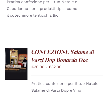
Pratica confezione per il tuo Natale o
ESSERE
SCELTE
Capodanno con i prodotti tipici come
NELLA
il cotechino e lenticchia Bio
PAGINA
DEL
PRODOTTO
CONFEZIONE Salame di
Varzi Dop Bonarda Doc
SCEGLI
QUESTO
/
Fascia
€
30.00
-
€
32.00
PRODOTTO
DETTAGLI
di
HA
PIÙ
prezzo:
VARIANTI.
Pratica confezione per il tuo Natale
da
LE
Salame di Varzi Dop e Vino
OPZIONI
€30.00
POSSONO
a
ESSERE
SCELTE
€32.00