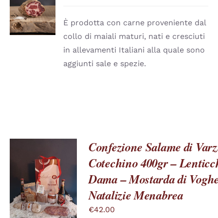
QUESTO
di
/
PRODOTTO
DETTAGLI
prezzo:
HA
È prodotta con carne proveniente dal
PIÙ
da
collo di maiali maturi, nati e cresciuti
VARIANTI.
€27.50
LE
in allevamenti Italiani alla quale sono
a
OPZIONI
aggiunti sale e spezie.
POSSONO
€53.00
ESSERE
SCELTE
NELLA
PAGINA
DEL
PRODOTTO
Confezione Salame di Varzi
Cotechino 400gr – Lenticch
Dama – Mostarda di Voghe
QUESTO
SCEGLI
/
PRODOTTO
DETTAGLI
Natalizie Menabrea
HA
PIÙ
€
42.00
VARIANTI.