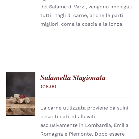
€24.65
ESSERE
del Salame di Varzi, vengono impiegati
SCELTE
tutti i tagli di carne, anche le parti
NELLA
PAGINA
migliori, come la coscia e la lonza.
DEL
PRODOTTO
Salamella Stagionata
€
18.00
SCEGLI
QUESTO
/
PRODOTTO
DETTAGLI
HA
La carne utilizzata proviene da suini
PIÙ
pesanti nati ed allevati
VARIANTI.
LE
esclusivamente in Lombardia, Emilia
OPZIONI
Romagna e Piemonte. Dopo essere
POSSONO