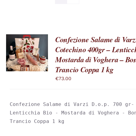
Confezione Salame di Varzi
Cotechino 400gr – Lenticc
QUESTO
SCEGLI
/
PRODOTTO
Mostarda di Voghera – Bon
DETTAGLI
HA
Trancio Coppa 1 kg
PIÙ
VARIANTI.
€
73.00
LE
OPZIONI
POSSONO
ESSERE
SCELTE
Confezione Salame di Varzi D.o.p. 700 gr- 
NELLA
Lenticchia Bio - Mostarda di Voghera - Bon
PAGINA
DEL
Trancio Coppa 1 kg
PRODOTTO