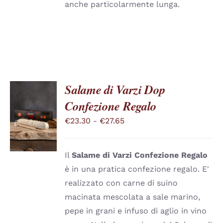
anche particolarmente lunga.
Salame di Varzi Dop
Confezione Regalo
SCEGLI
QUESTO
/
Fascia
€
23.30
-
€
27.65
PRODOTTO
DETTAGLI
di
HA
PIÙ
prezzo:
VARIANTI.
Il
Salame di Varzi
Confezione Regalo
da
LE
è in una pratica confezione regalo. E'
OPZIONI
€23.30
realizzato con carne di suino
POSSONO
a
ESSERE
macinata mescolata a sale marino,
SCELTE
€27.65
pepe in grani e infuso di aglio in vino
NELLA
PAGINA