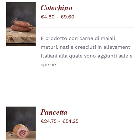
Cotechino
Fascia
€
4.80
-
€
9.60
SCEGLI
QUESTO
di
/
PRODOTTO
DETTAGLI
prezzo:
HA
È prodotto con carne di maiali
PIÙ
da
maturi, nati e cresciuti in allevamenti
VARIANTI.
€4.80
LE
Italiani alla quale sono aggiunti sale e
a
OPZIONI
spezie.
POSSONO
€9.60
ESSERE
SCELTE
NELLA
PAGINA
DEL
PRODOTTO
Pancetta
Fascia
€
24.75
-
€
54.25
SCEGLI
QUESTO
di
/
PRODOTTO
DETTAGLI
prezzo: