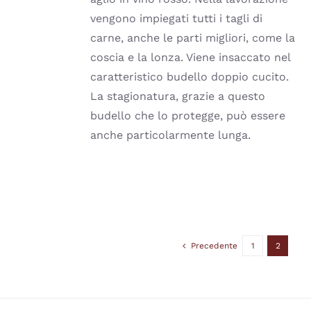
POSSONO
ESSERE
vengono impiegati tutti i tagli di
SCELTE
carne, anche le parti migliori, come la
NELLA
PAGINA
coscia e la lonza. Viene insaccato nel
DEL
caratteristico budello doppio cucito.
PRODOTTO
La stagionatura, grazie a questo
budello che lo protegge, può essere
anche particolarmente lunga.
Precedente
1
2