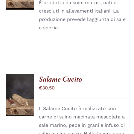
HA
È prodotta da suini maturi, nati e
PIÙ
da
cresciuti in allevamenti Italiani. La
VARIANTI.
€24.75
LE
produzione prevede l’aggiunta di sale
a
OPZIONI
e spezie.
POSSONO
€54.25
ESSERE
SCELTE
NELLA
PAGINA
DEL
PRODOTTO
Salame Cucito
€
30.50
SCEGLI
QUESTO
/
PRODOTTO
DETTAGLI
HA
Il Salame Cucito è realizzato con
PIÙ
carne di suino macinata mescolata a
VARIANTI.
LE
sale marino, pepe in grani e infuso di
OPZIONI
aglio in vino rosso. Nella lavorazione