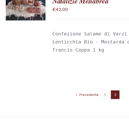
Natalizie Menabrea
HA
PIÙ
€
42.00
VARIANTI.
LE
OPZIONI
POSSONO
Confezione Salame di Varzi 
ESSERE
SCELTE
Lenticchia Bio - Mostarda d
NELLA
Trancio Coppa 1 kg
PAGINA
DEL
PRODOTTO
Precedente
1
2