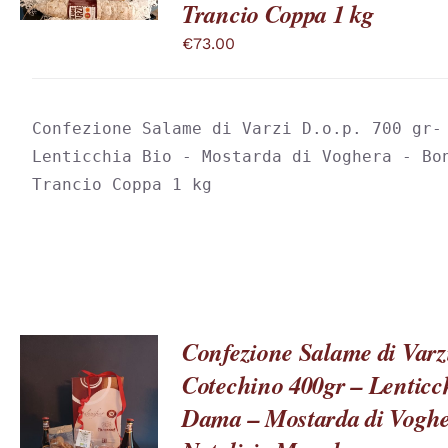
Trancio Coppa 1 kg
PIÙ
VARIANTI.
€
73.00
LE
OPZIONI
POSSONO
ESSERE
SCELTE
Confezione Salame di Varzi D.o.p. 700 gr- 
NELLA
Lenticchia Bio - Mostarda di Voghera - Bon
PAGINA
DEL
Trancio Coppa 1 kg
PRODOTTO
Confezione Salame di Varzi
Cotechino 400gr – Lenticch
Dama – Mostarda di Voghe
QUESTO
SCEGLI
/
PRODOTTO
DETTAGLI