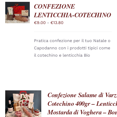
CONFEZIONE
SCEGLI
LENTICCHIA-COTECHINO
QUESTO
/
PRODOTTO
DETTAGLI
Fascia
€
9.00
-
€
13.80
HA
PIÙ
di
VARIANTI.
prezzo:
LE
Pratica confezione per il tuo Natale o
OPZIONI
da
POSSONO
Capodanno con i prodotti tipici come
€9.00
ESSERE
il cotechino e lenticchia Bio
SCELTE
a
NELLA
€13.80
PAGINA
DEL
PRODOTTO
Confezione Salame di Varzi
Cotechino 400gr – Lenticc
QUESTO
SCEGLI
/
PRODOTTO
Mostarda di Voghera – Bon
DETTAGLI
HA