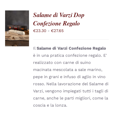
Salame di Varzi Dop
Confezione Regalo
SCEGLI
QUESTO
/
Fascia
€
23.30
-
€
27.65
PRODOTTO
DETTAGLI
di
HA
PIÙ
prezzo:
VARIANTI.
Il
Salame di Varzi
Confezione Regalo
da
LE
è in una pratica confezione regalo. E'
OPZIONI
€23.30
realizzato con carne di suino
POSSONO
a
ESSERE
macinata mescolata a sale marino,
SCELTE
€27.65
pepe in grani e infuso di aglio in vino
NELLA
PAGINA
rosso. Nella lavorazione del Salame di
DEL
Varzi, vengono impiegati tutti i tagli di
PRODOTTO
carne, anche le parti migliori, come la
coscia e la lonza.