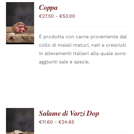
Coppa
Fascia
€
27.50
-
€
53.00
SCEGLI
QUESTO
di
/
PRODOTTO
DETTAGLI
prezzo:
HA
È prodotta con carne proveniente dal
PIÙ
da
collo di maiali maturi, nati e cresciuti
VARIANTI.
€27.50
LE
in allevamenti Italiani alla quale sono
a
OPZIONI
aggiunti sale e spezie.
POSSONO
€53.00
ESSERE
SCELTE
NELLA
PAGINA
DEL
PRODOTTO
Salame di Varzi Dop
Fascia
€
11.60
-
€
24.65
SCEGLI
QUESTO
di
/