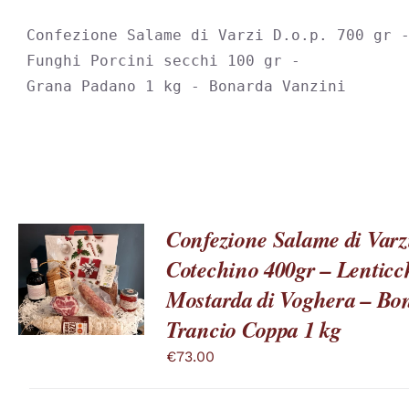
ESSERE
SCELTE
Confezione Salame di Varzi D.o.p. 700 gr -
NELLA
PAGINA
Funghi Porcini secchi 100 gr -

DEL
Grana Padano 1 kg - Bonarda Vanzini
PRODOTTO
Confezione Salame di Varzi
Cotechino 400gr – Lenticc
QUESTO
SCEGLI
/
PRODOTTO
Mostarda di Voghera – Bon
DETTAGLI
HA
Trancio Coppa 1 kg
PIÙ
VARIANTI.
€
73.00
LE
OPZIONI
POSSONO