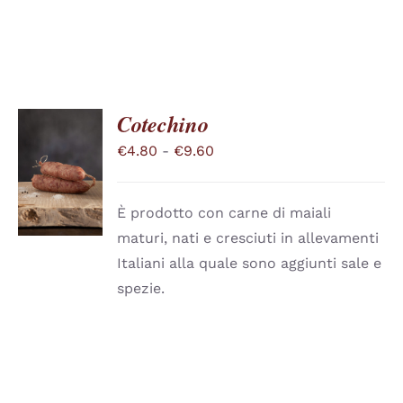
SCELTE
NELLA
PAGINA
DEL
PRODOTTO
Cotechino
Fascia
€
4.80
-
€
9.60
SCEGLI
QUESTO
di
/
PRODOTTO
DETTAGLI
prezzo:
HA
È prodotto con carne di maiali
PIÙ
da
maturi, nati e cresciuti in allevamenti
VARIANTI.
€4.80
LE
Italiani alla quale sono aggiunti sale e
a
OPZIONI
spezie.
POSSONO
€9.60
ESSERE
SCELTE
NELLA
PAGINA
DEL
PRODOTTO