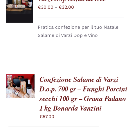
QUESTO
/
Fascia
€
30.00
-
€
32.00
PRODOTTO
DETTAGLI
di
HA
PIÙ
prezzo:
VARIANTI.
Pratica confezione per il tuo Natale
da
LE
Salame di Varzi Dop e Vino
OPZIONI
€30.00
POSSONO
a
ESSERE
SCELTE
€32.00
NELLA
PAGINA
DEL
PRODOTTO
Confezione Salame di Varzi
SCEGLI
D.o.p. 700 gr – Funghi Porcini
QUESTO
/
PRODOTTO
DETTAGLI
secchi 100 gr – Grana Padano
HA
PIÙ
1 kg Bonarda Vanzini
VARIANTI.
LE
€
57.00
OPZIONI
POSSONO