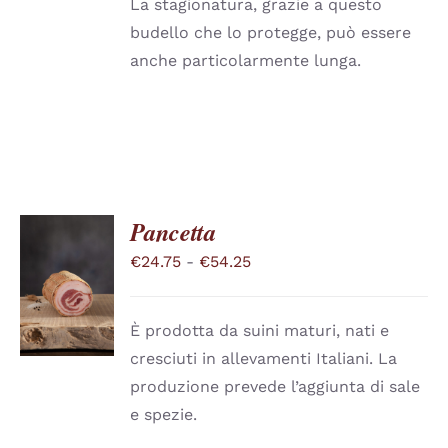
La stagionatura, grazie a questo
budello che lo protegge, può essere
anche particolarmente lunga.
Pancetta
Fascia
€
24.75
-
€
54.25
SCEGLI
QUESTO
di
/
PRODOTTO
DETTAGLI
prezzo:
HA
È prodotta da suini maturi, nati e
PIÙ
da
cresciuti in allevamenti Italiani. La
VARIANTI.
€24.75
LE
produzione prevede l’aggiunta di sale
a
OPZIONI
e spezie.
POSSONO
€54.25
ESSERE