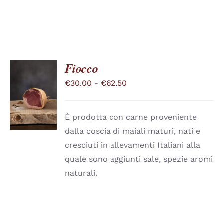
Fiocco
Fascia
€
30.00
-
€
62.50
SCEGLI
QUESTO
di
/
PRODOTTO
DETTAGLI
prezzo:
HA
È prodotta con carne proveniente
PIÙ
da
dalla coscia di maiali maturi, nati e
VARIANTI.
€30.00
LE
cresciuti in allevamenti Italiani alla
a
OPZIONI
quale sono aggiunti sale, spezie aromi
POSSONO
€62.50
ESSERE
naturali.
SCELTE
NELLA
PAGINA
DEL
PRODOTTO