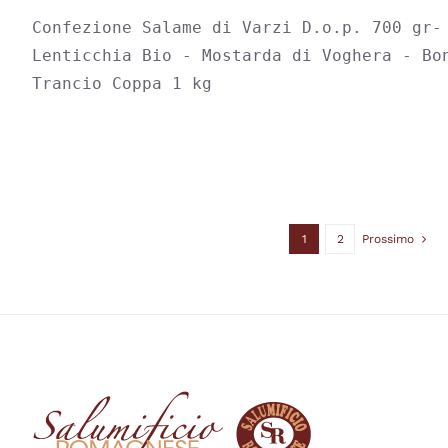
ESSERE
SCELTE
Confezione Salame di Varzi D.o.p. 700 gr- 
NELLA
Lenticchia Bio - Mostarda di Voghera - Bon
PAGINA
DEL
Trancio Coppa 1 kg
PRODOTTO
1
2
Prossimo