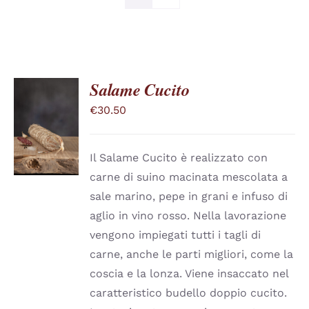
Salame Cucito
€
30.50
SCEGLI
QUESTO
/
PRODOTTO
DETTAGLI
HA
Il Salame Cucito è realizzato con
PIÙ
carne di suino macinata mescolata a
VARIANTI.
LE
sale marino, pepe in grani e infuso di
OPZIONI
aglio in vino rosso. Nella lavorazione
POSSONO
ESSERE
vengono impiegati tutti i tagli di
SCELTE
carne, anche le parti migliori, come la
NELLA
PAGINA
coscia e la lonza. Viene insaccato nel
DEL
caratteristico budello doppio cucito.
PRODOTTO