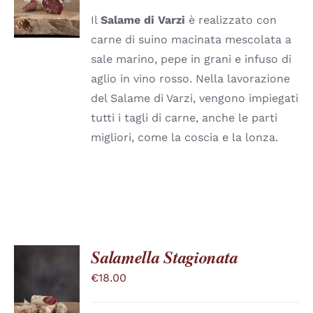
PRODOTTO
DETTAGLI
prezzo:
HA
Il
Salame di Varzi
è realizzato con
PIÙ
da
carne di suino macinata mescolata a
VARIANTI.
€11.60
LE
sale marino, pepe in grani e infuso di
a
OPZIONI
aglio in vino rosso. Nella lavorazione
POSSONO
€24.65
ESSERE
del Salame di Varzi, vengono impiegati
SCELTE
tutti i tagli di carne, anche le parti
NELLA
PAGINA
migliori, come la coscia e la lonza.
DEL
PRODOTTO
Salamella Stagionata
€
18.00
SCEGLI
QUESTO
/
PRODOTTO
DETTAGLI