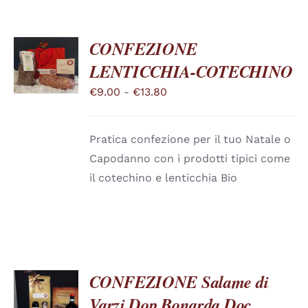
CONFEZIONE
SCEGLI
LENTICCHIA-COTECHINO
QUESTO
/
PRODOTTO
DETTAGLI
Fascia
€
9.00
-
€
13.80
HA
PIÙ
di
VARIANTI.
prezzo:
LE
Pratica confezione per il tuo Natale o
OPZIONI
da
POSSONO
Capodanno con i prodotti tipici come
€9.00
ESSERE
il cotechino e lenticchia Bio
SCELTE
a
NELLA
€13.80
PAGINA
DEL
PRODOTTO
CONFEZIONE Salame di
Varzi Dop Bonarda Doc
SCEGLI