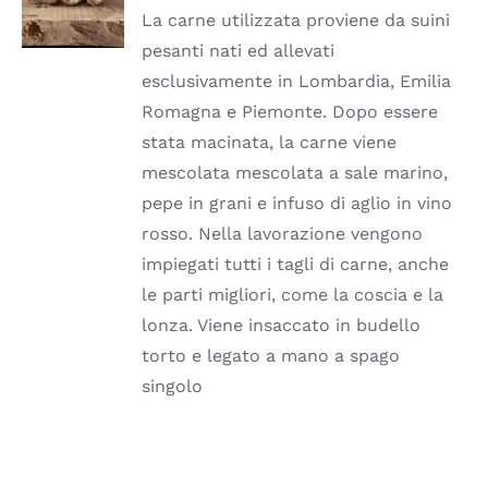
HA
La carne utilizzata proviene da suini
PIÙ
pesanti nati ed allevati
VARIANTI.
LE
esclusivamente in Lombardia, Emilia
OPZIONI
Romagna e Piemonte. Dopo essere
POSSONO
ESSERE
stata macinata, la carne viene
SCELTE
mescolata mescolata a sale marino,
NELLA
PAGINA
pepe in grani e infuso di aglio in vino
DEL
rosso. Nella lavorazione vengono
PRODOTTO
impiegati tutti i tagli di carne, anche
le parti migliori, come la coscia e la
lonza. Viene insaccato in budello
torto e legato a mano a spago
singolo