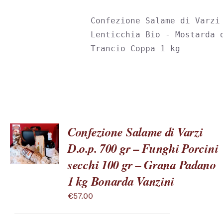
OPZIONI
POSSONO
Confezione Salame di Varzi 
ESSERE
SCELTE
Lenticchia Bio - Mostarda d
NELLA
Trancio Coppa 1 kg
PAGINA
DEL
PRODOTTO
Confezione Salame di Varzi
SCEGLI
D.o.p. 700 gr – Funghi Porcini
QUESTO
/
PRODOTTO
DETTAGLI
secchi 100 gr – Grana Padano
HA
PIÙ
1 kg Bonarda Vanzini
VARIANTI.
LE
€
57.00
OPZIONI
POSSONO
ESSERE