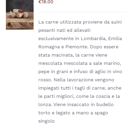
€
18.00
SCEGLI
QUESTO
/
PRODOTTO
DETTAGLI
HA
La carne utilizzata proviene da suini
PIÙ
pesanti nati ed allevati
VARIANTI.
LE
esclusivamente in Lombardia, Emilia
OPZIONI
Romagna e Piemonte. Dopo essere
POSSONO
ESSERE
stata macinata, la carne viene
SCELTE
mescolata mescolata a sale marino,
NELLA
PAGINA
pepe in grani e infuso di aglio in vino
DEL
rosso. Nella lavorazione vengono
PRODOTTO
impiegati tutti i tagli di carne, anche
le parti migliori, come la coscia e la
lonza. Viene insaccato in budello
torto e legato a mano a spago
singolo