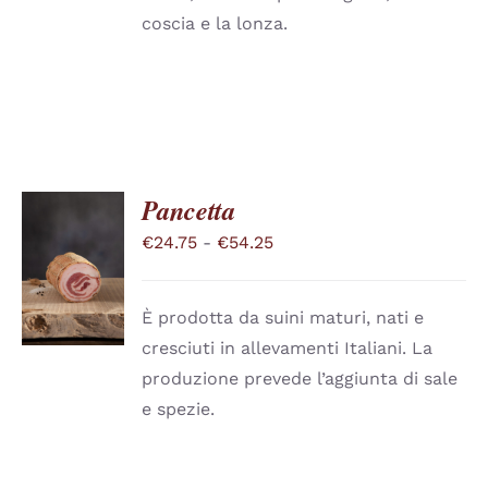
coscia e la lonza.
Pancetta
Fascia
€
24.75
-
€
54.25
SCEGLI
QUESTO
di
/
PRODOTTO
DETTAGLI
prezzo:
HA
È prodotta da suini maturi, nati e
PIÙ
da
cresciuti in allevamenti Italiani. La
VARIANTI.
€24.75
LE
produzione prevede l’aggiunta di sale
a
OPZIONI
e spezie.
POSSONO
€54.25
ESSERE
SCELTE
NELLA