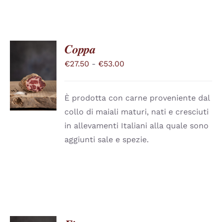
PAGINA
DEL
PRODOTTO
Coppa
Fascia
€
27.50
-
€
53.00
SCEGLI
QUESTO
di
/
PRODOTTO
DETTAGLI
prezzo:
HA
È prodotta con carne proveniente dal
PIÙ
da
collo di maiali maturi, nati e cresciuti
VARIANTI.
€27.50
LE
in allevamenti Italiani alla quale sono
a
OPZIONI
aggiunti sale e spezie.
POSSONO
€53.00
ESSERE
SCELTE
NELLA
PAGINA
DEL
PRODOTTO