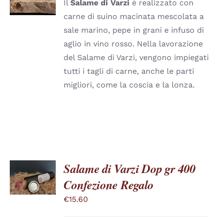
HA
Il
Salame di Varzi
è realizzato con
PIÙ
da
carne di suino macinata mescolata a
VARIANTI.
€11.60
LE
sale marino, pepe in grani e infuso di
a
OPZIONI
aglio in vino rosso. Nella lavorazione
POSSONO
€24.65
ESSERE
del Salame di Varzi, vengono impiegati
SCELTE
tutti i tagli di carne, anche le parti
NELLA
PAGINA
migliori, come la coscia e la lonza.
DEL
PRODOTTO
Salame di Varzi Dop gr 400
SCEGLI
QUESTO
/
Confezione Regalo
PRODOTTO
DETTAGLI
HA
€
15.60
PIÙ
VARIANTI.