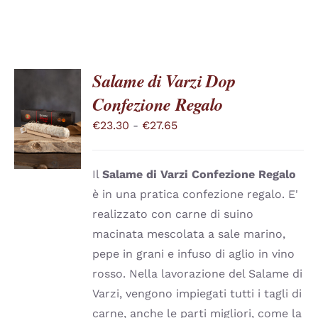
Salame di Varzi Dop
Confezione Regalo
SCEGLI
QUESTO
/
Fascia
€
23.30
-
€
27.65
PRODOTTO
DETTAGLI
di
HA
PIÙ
prezzo:
VARIANTI.
Il
Salame di Varzi
Confezione Regalo
da
LE
è in una pratica confezione regalo. E'
OPZIONI
€23.30
realizzato con carne di suino
POSSONO
a
ESSERE
macinata mescolata a sale marino,
SCELTE
€27.65
pepe in grani e infuso di aglio in vino
NELLA
PAGINA
rosso. Nella lavorazione del Salame di
DEL
Varzi, vengono impiegati tutti i tagli di
PRODOTTO
carne, anche le parti migliori, come la