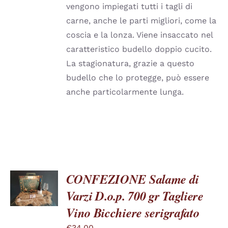
ESSERE
vengono impiegati tutti i tagli di
SCELTE
carne, anche le parti migliori, come la
NELLA
PAGINA
coscia e la lonza. Viene insaccato nel
DEL
caratteristico budello doppio cucito.
PRODOTTO
La stagionatura, grazie a questo
budello che lo protegge, può essere
anche particolarmente lunga.
CONFEZIONE Salame di
SCEGLI
QUESTO
/
Varzi D.o.p. 700 gr Tagliere
PRODOTTO
DETTAGLI
Vino Bicchiere serigrafato
HA
PIÙ
€
34.00