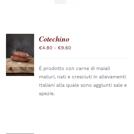
Cotechino
Fascia
€
4.80
-
€
9.60
SCEGLI
QUESTO
di
/
PRODOTTO
DETTAGLI
prezzo:
HA
È prodotto con carne di maiali
PIÙ
da
maturi, nati e cresciuti in allevamenti
VARIANTI.
€4.80
LE
Italiani alla quale sono aggiunti sale e
a
OPZIONI
spezie.
POSSONO
€9.60
ESSERE
SCELTE
NELLA
PAGINA
DEL
PRODOTTO