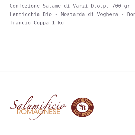
SCELTE
Confezione Salame di Varzi D.o.p. 700 gr- 
NELLA
Lenticchia Bio - Mostarda di Voghera - Bon
PAGINA
DEL
Trancio Coppa 1 kg
PRODOTTO