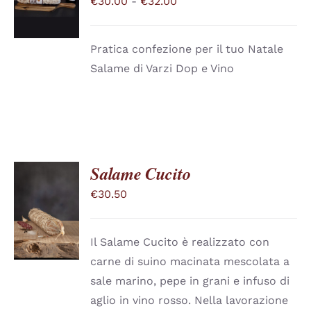
Fascia
€
30.00
-
€
32.00
PRODOTTO
DETTAGLI
di
HA
PIÙ
prezzo:
VARIANTI.
Pratica confezione per il tuo Natale
da
LE
Salame di Varzi Dop e Vino
OPZIONI
€30.00
POSSONO
a
ESSERE
SCELTE
€32.00
NELLA
PAGINA
DEL
PRODOTTO
Salame Cucito
€
30.50
SCEGLI
QUESTO
/
PRODOTTO
DETTAGLI
HA
Il Salame Cucito è realizzato con
PIÙ
carne di suino macinata mescolata a
VARIANTI.
LE
sale marino, pepe in grani e infuso di
OPZIONI
aglio in vino rosso. Nella lavorazione
POSSONO