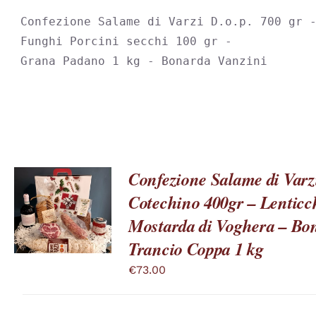
SCELTE
Confezione Salame di Varzi D.o.p. 700 gr -
NELLA
PAGINA
Funghi Porcini secchi 100 gr -

DEL
Grana Padano 1 kg - Bonarda Vanzini
PRODOTTO
Confezione Salame di Varzi
Cotechino 400gr – Lenticc
QUESTO
SCEGLI
/
PRODOTTO
Mostarda di Voghera – Bon
DETTAGLI
HA
Trancio Coppa 1 kg
PIÙ
VARIANTI.
€
73.00
LE
OPZIONI
POSSONO
ESSERE