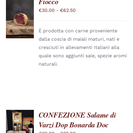
Fiocco
Fascia
€
30.00
-
€
62.50
SCEGLI
QUESTO
di
/
PRODOTTO
DETTAGLI
prezzo:
HA
È prodotta con carne proveniente
PIÙ
da
dalla coscia di maiali maturi, nati e
VARIANTI.
€30.00
LE
cresciuti in allevamenti Italiani alla
a
OPZIONI
quale sono aggiunti sale, spezie aromi
POSSONO
€62.50
ESSERE
naturali.
SCELTE
NELLA
PAGINA
DEL
PRODOTTO
CONFEZIONE Salame di
Varzi Dop Bonarda Doc
SCEGLI
QUESTO
/