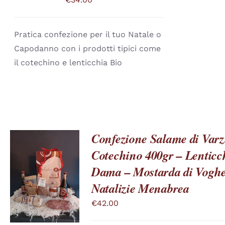
VARIANTI.
LE
OPZIONI
POSSONO
Pratica confezione per il tuo Natale o
ESSERE
SCELTE
Capodanno con i prodotti tipici come
NELLA
il cotechino e lenticchia Bio
PAGINA
DEL
PRODOTTO
Confezione Salame di Varzi
Cotechino 400gr – Lenticch
Dama – Mostarda di Voghe
QUESTO
SCEGLI
/
PRODOTTO
DETTAGLI
Natalizie Menabrea
HA
PIÙ
€
42.00
VARIANTI.
LE