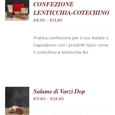
CONFEZIONE
SCEGLI
LENTICCHIA-COTECHINO
QUESTO
/
PRODOTTO
DETTAGLI
Fascia
€
9.00
-
€
13.80
HA
PIÙ
di
VARIANTI.
prezzo:
LE
Pratica confezione per il tuo Natale o
OPZIONI
da
POSSONO
Capodanno con i prodotti tipici come
€9.00
ESSERE
il cotechino e lenticchia Bio
SCELTE
a
NELLA
€13.80
PAGINA
DEL
PRODOTTO
Salame di Varzi Dop
Fascia
€
11.60
-
€
24.65
SCEGLI
QUESTO
di
/
PRODOTTO
DETTAGLI
prezzo: